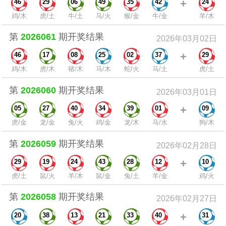
+
46
29
06
49
35
42
24
鸡/木
虎/土
牛/土
马/火
猴/金
牛/金
羊/木
第
2026061
期开奖结果
2026年03月02日
+
46
17
08
25
02
37
29
鸡/木
虎/木
猪/木
马/木
蛇/火
马/土
虎/土
第
2026060
期开奖结果
2026年03月01日
+
05
27
40
34
39
01
09
虎/金
龙/金
兔/火
鸡/金
龙/木
马/水
狗/木
第
2026059
期开奖结果
2026年02月28日
+
29
19
24
43
28
12
10
虎/土
鼠/火
羊/木
鼠/金
兔/土
羊/金
鸡/火
第
2026058
期开奖结果
2026年02月27日
+
20
38
13
21
33
40
31