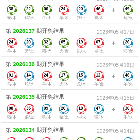
+
38
22
06
24
20
46
49
蛇/木
鸡/水
牛/土
羊/木
猪/土
鸡/木
马/火
第
2026137
期开奖结果
2026年05月17日
+
24
20
32
05
19
07
26
羊/木
猪/土
猪/火
虎/金
鼠/火
鼠/土
蛇/金
第
2026136
期开奖结果
2026年05月16日
+
01
14
24
17
15
12
48
马/水
蛇/水
羊/木
虎/木
龙/水
羊/金
羊/火
第
2026135
期开奖结果
2026年05月15日
+
08
35
09
20
18
47
30
猪/木
猴/金
狗/木
猪/土
牛/火
猴/木
牛/水
第
2026134
期开奖结果
2026年05月14日