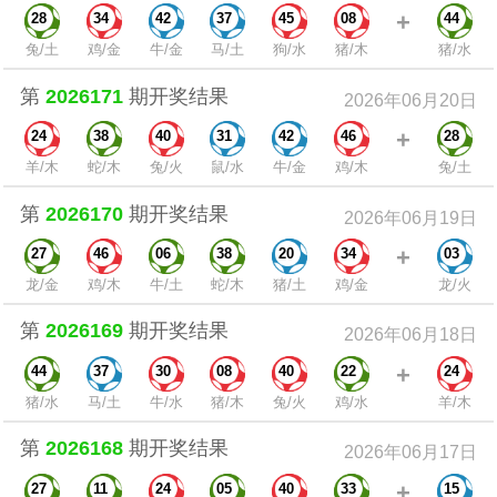
+
28
34
42
37
45
08
44
兔/土
鸡/金
牛/金
马/土
狗/水
猪/木
猪/水
第
2026171
期开奖结果
2026年06月20日
+
24
38
40
31
42
46
28
羊/木
蛇/木
兔/火
鼠/水
牛/金
鸡/木
兔/土
第
2026170
期开奖结果
2026年06月19日
+
27
46
06
38
20
34
03
龙/金
鸡/木
牛/土
蛇/木
猪/土
鸡/金
龙/火
第
2026169
期开奖结果
2026年06月18日
+
44
37
30
08
40
22
24
猪/水
马/土
牛/水
猪/木
兔/火
鸡/水
羊/木
第
2026168
期开奖结果
2026年06月17日
+
27
11
24
05
40
33
15