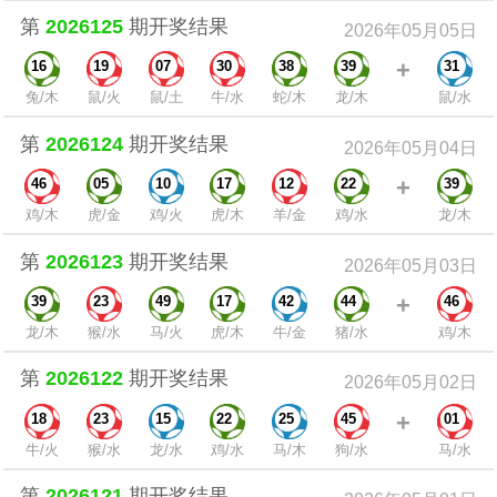
第
2026125
期开奖结果
2026年05月05日
+
16
19
07
30
38
39
31
兔/木
鼠/火
鼠/土
牛/水
蛇/木
龙/木
鼠/水
第
2026124
期开奖结果
2026年05月04日
+
46
05
10
17
12
22
39
鸡/木
虎/金
鸡/火
虎/木
羊/金
鸡/水
龙/木
第
2026123
期开奖结果
2026年05月03日
+
39
23
49
17
42
44
46
龙/木
猴/水
马/火
虎/木
牛/金
猪/水
鸡/木
第
2026122
期开奖结果
2026年05月02日
+
18
23
15
22
25
45
01
牛/火
猴/水
龙/水
鸡/水
马/木
狗/水
马/水
第
2026121
期开奖结果