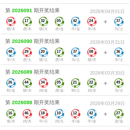
第
2026091
期开奖结果
2026年04月01日
+
08
17
32
05
42
24
37
猪/木
虎/木
猪/火
虎/金
牛/金
羊/木
马/土
第
2026090
期开奖结果
2026年03月31日
+
48
29
20
17
37
08
36
羊/火
虎/土
猪/土
虎/木
马/土
猪/木
羊/土
第
2026089
期开奖结果
2026年03月30日
+
26
44
34
05
21
22
49
蛇/金
猪/水
鸡/金
虎/金
狗/土
鸡/水
马/火
第
2026088
期开奖结果
2026年03月29日
+
16
46
18
10
12
42
27
兔/木
鸡/木
牛/火
鸡/火
羊/金
牛/金
龙/金