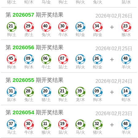
猪/土
蛇/木
马/金
狗/土
狗/火
兔/火
鼠/水
第
2026057
期开奖结果
2026年02月26日
+
21
29
40
30
26
34
23
狗/土
虎/土
兔/火
牛/水
蛇/金
鸡/金
猴/水
第
2026056
期开奖结果
2026年02月25日
+
45
09
06
07
10
26
48
狗/水
狗/木
牛/土
鼠/土
鸡/火
蛇/金
羊/火
第
2026055
期开奖结果
2026年02月24日
+
31
28
20
21
39
09
14
鼠/水
兔/土
猪/土
狗/土
龙/木
狗/木
蛇/水
第
2026054
期开奖结果
2026年02月23日
+
37
30
11
19
49
32
48
马/土
牛/水
猴/火
鼠/火
马/火
猪/火
羊/火