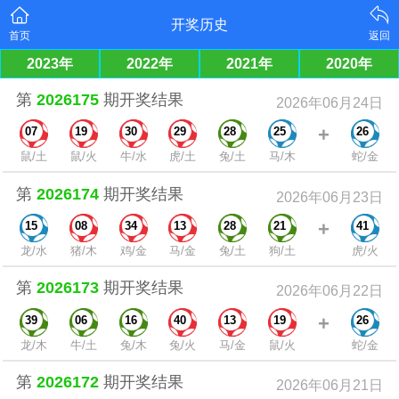
开奖历史
首页
返回
2023年
2022年
2021年
2020年
第
2026175
期开奖结果
2026年06月24日
+
07
19
30
29
28
25
26
鼠/土
鼠/火
牛/水
虎/土
兔/土
马/木
蛇/金
第
2026174
期开奖结果
2026年06月23日
+
15
08
34
13
28
21
41
龙/水
猪/木
鸡/金
马/金
兔/土
狗/土
虎/火
第
2026173
期开奖结果
2026年06月22日
+
39
06
16
40
13
19
26
龙/木
牛/土
兔/木
兔/火
马/金
鼠/火
蛇/金
第
2026172
期开奖结果
2026年06月21日