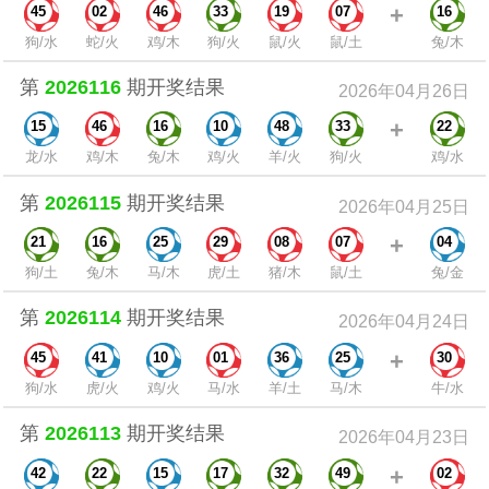
+
45
02
46
33
19
07
16
狗/水
蛇/火
鸡/木
狗/火
鼠/火
鼠/土
兔/木
第
2026116
期开奖结果
2026年04月26日
+
15
46
16
10
48
33
22
龙/水
鸡/木
兔/木
鸡/火
羊/火
狗/火
鸡/水
第
2026115
期开奖结果
2026年04月25日
+
21
16
25
29
08
07
04
狗/土
兔/木
马/木
虎/土
猪/木
鼠/土
兔/金
第
2026114
期开奖结果
2026年04月24日
+
45
41
10
01
36
25
30
狗/水
虎/火
鸡/火
马/水
羊/土
马/木
牛/水
第
2026113
期开奖结果
2026年04月23日
+
42
22
15
17
32
49
02