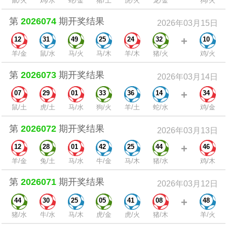
鼠/火
鸡/水
蛇/金
猪/土
虎/火
龙/金
狗/火
第
2026074
期开奖结果
2026年03月15日
+
12
31
49
25
24
32
10
羊/金
鼠/水
马/火
马/木
羊/木
猪/火
鸡/火
第
2026073
期开奖结果
2026年03月14日
+
07
29
01
33
36
14
34
鼠/土
虎/土
马/水
狗/火
羊/土
蛇/水
鸡/金
第
2026072
期开奖结果
2026年03月13日
+
12
28
01
42
25
44
46
羊/金
兔/土
马/水
牛/金
马/木
猪/水
鸡/木
第
2026071
期开奖结果
2026年03月12日
+
44
30
25
05
41
08
48
猪/水
牛/水
马/木
虎/金
虎/火
猪/木
羊/火