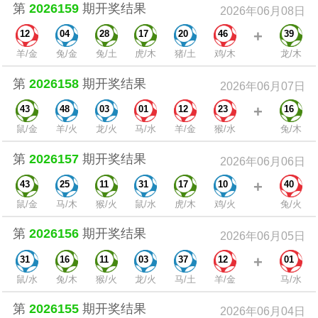
第
2026159
期开奖结果
2026年06月08日
+
12
04
28
17
20
46
39
羊/金
兔/金
兔/土
虎/木
猪/土
鸡/木
龙/木
第
2026158
期开奖结果
2026年06月07日
+
43
48
03
01
12
23
16
鼠/金
羊/火
龙/火
马/水
羊/金
猴/水
兔/木
第
2026157
期开奖结果
2026年06月06日
+
43
25
11
31
17
10
40
鼠/金
马/木
猴/火
鼠/水
虎/木
鸡/火
兔/火
第
2026156
期开奖结果
2026年06月05日
+
31
16
11
03
37
12
01
鼠/水
兔/木
猴/火
龙/火
马/土
羊/金
马/水
第
2026155
期开奖结果
2026年06月04日