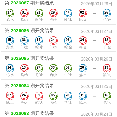
第
2026087
期开奖结果
2026年03月28日
+
17
01
21
29
47
02
26
虎/木
马/水
狗/土
虎/土
猴/木
蛇/火
蛇/金
第
2026086
期开奖结果
2026年03月27日
+
15
36
14
24
26
34
12
龙/水
羊/土
蛇/水
羊/木
蛇/金
鸡/金
羊/金
第
2026085
期开奖结果
2026年03月26日
+
14
13
27
33
06
20
19
蛇/水
马/金
龙/金
狗/火
牛/土
猪/土
鼠/火
第
2026084
期开奖结果
2026年03月25日
+
07
24
02
05
20
31
16
鼠/土
羊/木
蛇/火
虎/金
猪/土
鼠/水
兔/木
第
2026083
期开奖结果
2026年03月24日