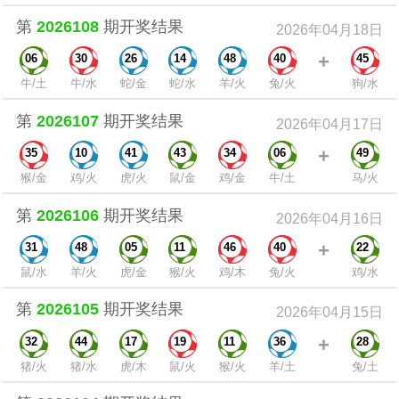
第
2026108
期开奖结果
2026年04月18日
+
06
30
26
14
48
40
45
牛/土
牛/水
蛇/金
蛇/水
羊/火
兔/火
狗/水
第
2026107
期开奖结果
2026年04月17日
+
35
10
41
43
34
06
49
猴/金
鸡/火
虎/火
鼠/金
鸡/金
牛/土
马/火
第
2026106
期开奖结果
2026年04月16日
+
31
48
05
11
46
40
22
鼠/水
羊/火
虎/金
猴/火
鸡/木
兔/火
鸡/水
第
2026105
期开奖结果
2026年04月15日
+
32
44
17
19
11
36
28
猪/火
猪/水
虎/木
鼠/火
猴/火
羊/土
兔/土