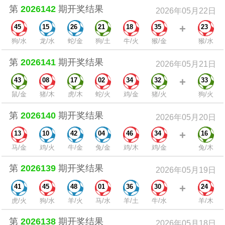
第
2026142
期开奖结果
2026年05月22日
+
45
15
26
21
18
35
23
狗/水
龙/水
蛇/金
狗/土
牛/火
猴/金
猴/水
第
2026141
期开奖结果
2026年05月21日
+
43
08
17
02
34
32
33
鼠/金
猪/木
虎/木
蛇/火
鸡/金
猪/火
狗/火
第
2026140
期开奖结果
2026年05月20日
+
13
10
42
04
46
34
16
马/金
鸡/火
牛/金
兔/金
鸡/木
鸡/金
兔/木
第
2026139
期开奖结果
2026年05月19日
+
41
45
48
01
36
30
24
虎/火
狗/水
羊/火
马/水
羊/土
牛/水
羊/木
第
2026138
期开奖结果
2026年05月18日