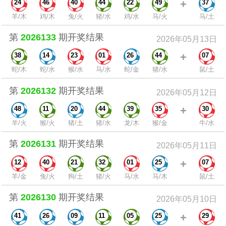
+
24
46
40
44
22
49
37
羊/木
鸡/木
兔/火
猪/水
鸡/水
马/火
马/土
第
2026133
期开奖结果
2026年05月13日
+
38
14
23
01
26
44
07
蛇/木
蛇/水
猴/水
马/水
蛇/金
猪/水
鼠/土
第
2026132
期开奖结果
2026年05月12日
+
48
11
20
44
39
35
30
羊/火
猴/火
猪/土
猪/水
龙/木
猴/金
牛/水
第
2026131
期开奖结果
2026年05月11日
+
12
40
21
32
01
25
07
羊/金
兔/火
狗/土
猪/火
马/水
马/木
鼠/土
第
2026130
期开奖结果
2026年05月10日
+
41
26
09
11
05
25
29