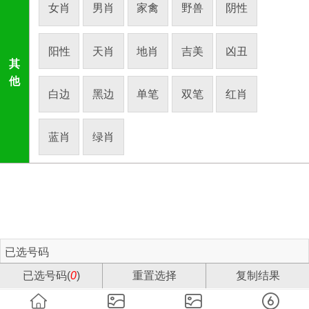
女肖
男肖
家禽
野兽
阴性
阳性
天肖
地肖
吉美
凶丑
其
他
白边
黑边
单笔
双笔
红肖
蓝肖
绿肖
已选号码
已选号码(
0
)
重置选择
复制结果