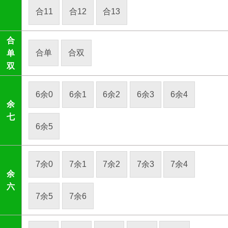
合11
合12
合13
合
合单
合双
单
双
6余0
6余1
6余2
6余3
6余4
余
七
6余5
7余0
7余1
7余2
7余3
7余4
余
六
7余5
7余6