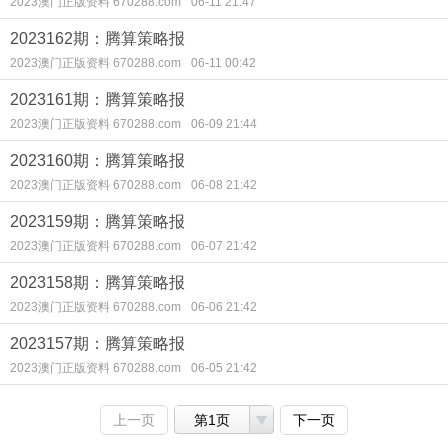
2023澳门正版资料 670288.com
06-11 21:47
2023162期：腾算策略报
2023澳门正版资料 670288.com
06-11 00:42
2023161期：腾算策略报
2023澳门正版资料 670288.com
06-09 21:44
2023160期：腾算策略报
2023澳门正版资料 670288.com
06-08 21:42
2023159期：腾算策略报
2023澳门正版资料 670288.com
06-07 21:42
2023158期：腾算策略报
2023澳门正版资料 670288.com
06-06 21:42
2023157期：腾算策略报
2023澳门正版资料 670288.com
06-05 21:42
上一页
第1页
下一页