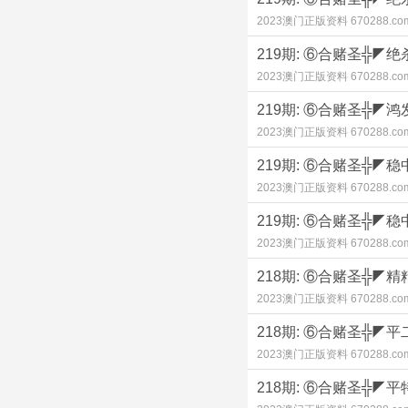
2023澳门正版资料 670288.co
219期: ⑥合赌圣╬◤绝
2023澳门正版资料 670288.co
219期: ⑥合赌圣╬◤鸿
2023澳门正版资料 670288.co
219期: ⑥合赌圣╬◤稳
2023澳门正版资料 670288.co
219期: ⑥合赌圣╬◤稳
2023澳门正版资料 670288.co
218期: ⑥合赌圣╬◤
2023澳门正版资料 670288.co
218期: ⑥合赌圣╬◤平
2023澳门正版资料 670288.co
218期: ⑥合赌圣╬◤平