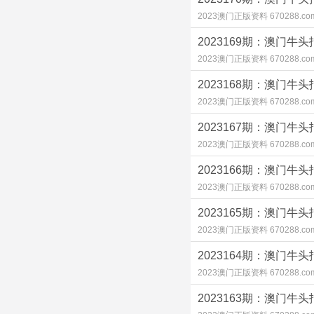
2023澳门正版资料 670288.co
2023169期：澳门牛头
2023澳门正版资料 670288.co
2023168期：澳门牛头
2023澳门正版资料 670288.co
2023167期：澳门牛头
2023澳门正版资料 670288.co
2023166期：澳门牛头
2023澳门正版资料 670288.co
2023165期：澳门牛头
2023澳门正版资料 670288.co
2023164期：澳门牛头
2023澳门正版资料 670288.co
2023163期：澳门牛头