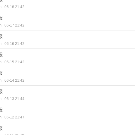
m
06-18 21:42
报
m
06-17 21:42
报
m
06-16 21:42
报
m
06-15 21:42
报
m
06-14 21:42
报
m
06-13 21:44
报
m
06-12 21:47
报