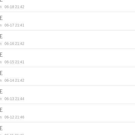
m
06-18 21:42
王
m
06-17 21:41
王
m
06-16 21:42
王
m
06-15 21:41
王
m
06-14 21:42
王
m
06-13 21:44
王
m
06-12 21:46
王