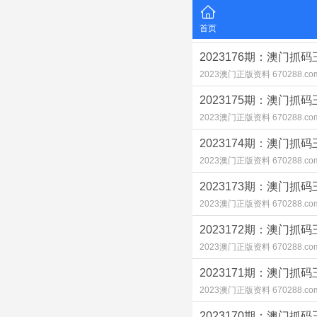
首页
2023176期：澳门抓码
2023澳门正版资料 670288.co
2023175期：澳门抓码
2023澳门正版资料 670288.co
2023174期：澳门抓码
2023澳门正版资料 670288.co
2023173期：澳门抓码
2023澳门正版资料 670288.co
2023172期：澳门抓码
2023澳门正版资料 670288.co
2023171期：澳门抓码
2023澳门正版资料 670288.co
2023170期：澳门抓码