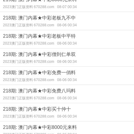
2023澳门正版资料 670288.com
08-07 00:34
218期: 澳门内幕★中彩老板九不中
2023澳门正版资料 670288.com
08-06 00:34
218期: 澳门内幕★中彩老板中平特
2023澳门正版资料 670288.com
08-06 00:34
218期: 澳门内幕★中彩僧到仁单双
2023澳门正版资料 670288.com
08-06 00:34
218期: 澳门内幕★中彩免费一俏料
2023澳门正版资料 670288.com
08-06 00:34
218期: 澳门内幕★中彩免费八玛料
2023澳门正版资料 670288.com
08-06 00:34
218期: 澳门内幕★中彩买十仲十
2023澳门正版资料 670288.com
08-06 00:34
218期: 澳门内幕★中彩8000元来料