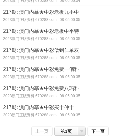
2023澳门正版资料 670288.com
08-06 00:34
217期: 澳门内幕★中彩老板九不中
2023澳门正版资料 670288.com
08-05 00:35
217期: 澳门内幕★中彩老板中平特
2023澳门正版资料 670288.com
08-05 00:35
217期: 澳门内幕★中彩僧到仁单双
2023澳门正版资料 670288.com
08-05 00:35
217期: 澳门内幕★中彩免费一俏料
2023澳门正版资料 670288.com
08-05 00:35
217期: 澳门内幕★中彩免费八玛料
2023澳门正版资料 670288.com
08-05 00:35
217期: 澳门内幕★中彩买十仲十
2023澳门正版资料 670288.com
08-05 00:35
上一页
第1页
下一页